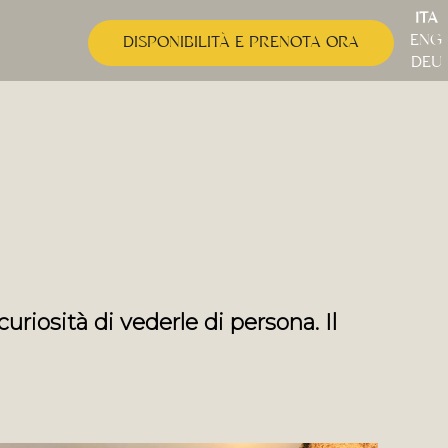
ITA
|
ENG
DISPONIBILITÀ E PRENOTA ORA
|
DEU
riosità di vederle di persona. Il